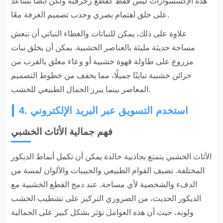
هذه الإكسسوارات ليس فقط كقطع زخرفية ولكن أيضًا تساعد
على خلق اهتمام بصري وجذب تصميم الغرفة معًا.
علاوة على ذلك، يمكن للنباتات والغطاء النباتي أن تنعش
مساحة حديثة مليئة بالعناصر الخشبية. يمكن أن يخلق نبات
مزروع على طاولة قهوة خشبية أو وعاء معلق بالقرب من
خزائن خشبية تباينًا جميلًا، مما يخفف من خطوط التصميم
المعاصر بينما يبرز الجمال الطبيعي للخشب.
4. استخدم التسويق عبر البريد الإلكتروني
فهم جمالية الأثاث الخشبي
الأثاث الخشبي يتمتع بجاذبية خالدة
يمكن أن تكمل أنماط الديكور
المختلفة. تضيف القوام الطبيعي والحبيبات والألوان لمسة من
الدفء والشخصية لأي مساحة. عند دمج القطع الخشبية مع
الديكور الحديث، من الضروري التركيز على تشطيب الخشب
ولونه، حيث أن هذه العوامل تؤثر بشكل كبير على الجمالية