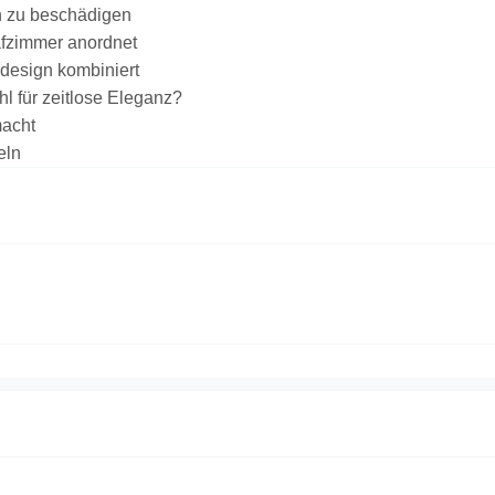
h zu beschädigen
afzimmer anordnet
design kombiniert
l für zeitlose Eleganz?
macht
eln