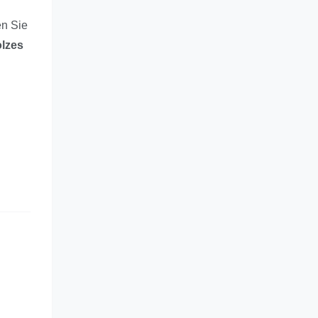
en Sie
olzes