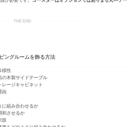
保護が必要です。
コースターはオプションではありません—テ
THE END
でリビングルームを飾る方法
多様性
高の木製サイドテーブル
トレージキャビネット
理由
うに組み合わせるか
調和させるか
択肢