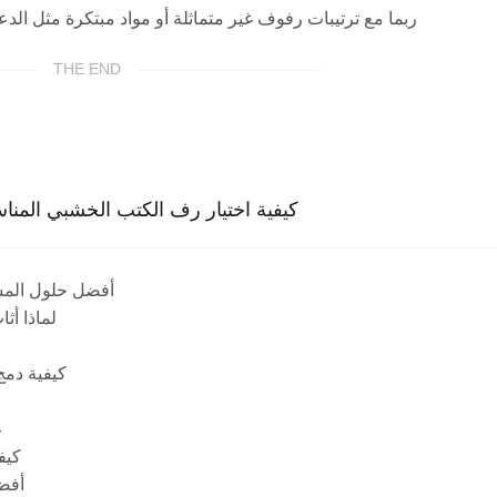
ربما مع ترتيبات رفوف غير متماثلة أو مواد مبتكرة مثل الدعا
THE END
More about كيفية اختيار رف الكتب الخشبي 
أفضل حلول المس
لماذا أث
كيفية دمج
ع
كيف
أفضل