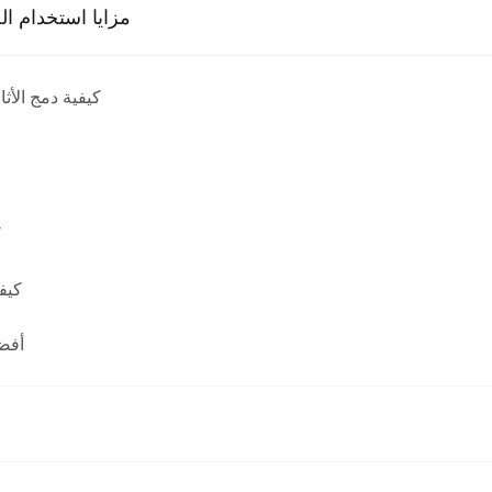
More about مزايا است
كيفية دمج الأث
ك
كيف
أفضل