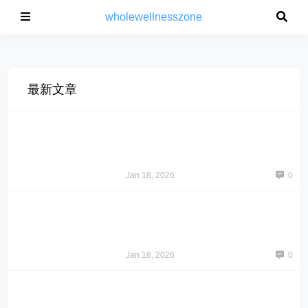
wholewellnesszone
最新文章
Jan 18, 2026
0
Jan 18, 2026
0