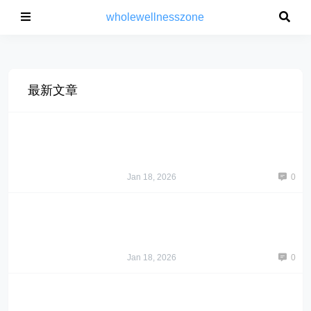
wholewellnesszone
最新文章
Jan 18, 2026
0
Jan 18, 2026
0