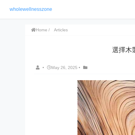
wholewellnesszone
Home
Articles
選擇木
•
May 26, 2025
•